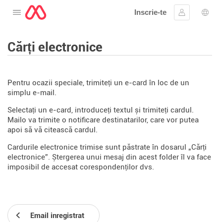
Inscrie-te
Deschide meniul
Conectare
Aleg
Cărți electronice
Pentru ocazii speciale, trimiteți un e-card în loc de un
simplu e-mail.
Selectați un e-card, introduceți textul și trimiteți cardul.
Mailo va trimite o notificare destinatarilor, care vor putea
apoi să vă citească cardul.
Cardurile electronice trimise sunt păstrate în dosarul „Cărți
electronice”. Ștergerea unui mesaj din acest folder îl va face
imposibil de accesat corespondenților dvs.
Email inregistrat