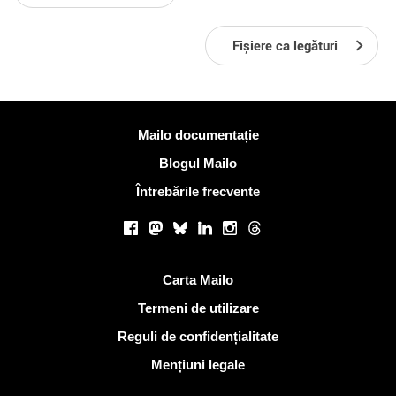
Fișiere ca legături
Mai multe informatii
Mailo documentație
Blogul Mailo
Întrebările frecvente
Retele sociale
Facebook
Mastodon
Bluesky
LinkedIn
Instagram
Threads
Link-uri utile
Carta Mailo
Termeni de utilizare
Reguli de confidențialitate
Mențiuni legale