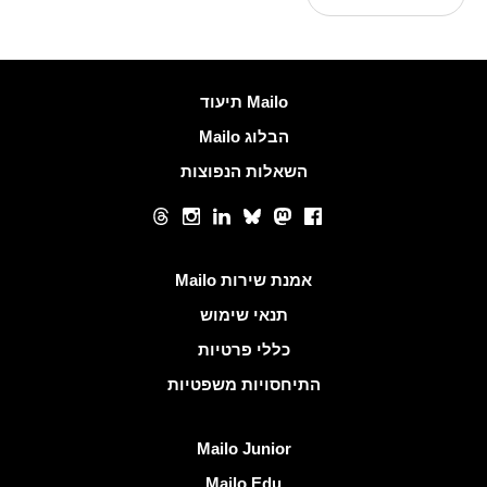
עוד מידע
Mailo תיעוד
הבלוג Mailo
השאלות הנפוצות
רשתות חברתיות
Threads
Instagram
LinkedIn
Bluesky
Mastodon
Facebook
קישורים שימושיים
אמנת שירות Mailo
תנאי שימוש
כללי פרטיות
התיחסויות משפטיות
גלה Mailo
Mailo Junior
Mailo Edu