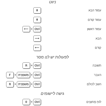
ניווט
עמוד הבא
⇟
עמוד קודם
⇞
עמוד ראשון
Ctrl
+
⟵
הבא
⟶
קודם
⟵
לפעולות יש לנו מסר
תשובה
Ctrl
+
R
העבר
Ctrl
+
מִשׁמֶרֶת
+
F
השב לכולם
Ctrl
+
מִשׁמֶרֶת
+
R
גישה ליישומים
לוּחַ מַחווָנִים
Ctrl
+
0