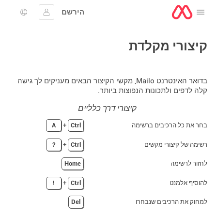
הירשם
לפתוח את התפריט
להתחבר
בחירת 
קיצורי מקלדת
בדואר האינטרנט Mailo, מקשי הקיצור הבאים מעניקים לך גישה
קלה לדפים ולתכונות הנפוצות ביותר.
קיצורי דרך כלליים
בחר את כל הרכיבים ברשימה
Ctrl
+
A
רשימה של קיצורי מקשים
Ctrl
+
?
לחזור לרשימה
Home
להוסיף אלמנט
Ctrl
+
!
למחוק את הרכיבים שנבחרו
Del