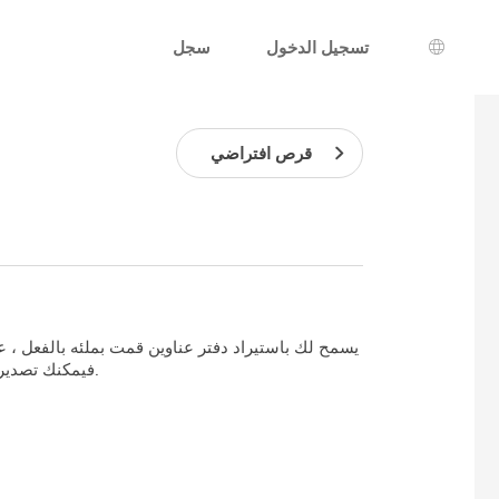
تسجيل الدخول
سجل
يار اللغة
قرص افتراضي
وبالمثل ، إذا كنت قد ملأت بالفعل دفتر عناوين Mailo ، فيمكنك تصديره إلى عميل البريد الخاص بك.