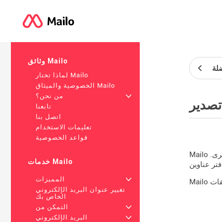
وثائق Mailo
لة
لماذا تختار Mailo
الخصوصية والميثاق Mailo
+
من نحن؟
تصدير
تابعنا
اتصل بنا
تعليمات الاستخدام
قواعد الخصوصية
Mailo يسمح لك باستيراد دفتر عناوين قمت بملئه بالفعل ، على سبيل المثال في عميل بريد ، حتى لا تضطر إلى إدخال البيانات مرة أخرى.
خدمات Mailo
+
المميزات
تغيير عنوان البريد الإلكتروني
الخاص بك
+
التمكن من
+
البريد الإلكتروني