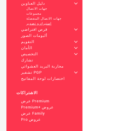
+
دليل العناوين
جهات الاتصال
مجموعات
جهات الاتصال المفضلة
استيراد و تصدير
+
قرص افتراضي
ألبومات الصور
+
التقويم
+
الأمان
+
التخصيص
تشارك
محاربة البريد العشوائي
+
تشفير PGP
اختصارات لوحة المفاتيح
الاشتراكات
عرض Premium
Premium+ عروض
عرض Family
Pro عروض