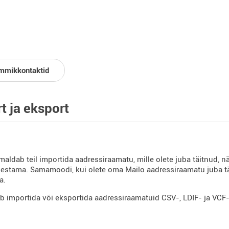
mmikkontaktid
t ja eksport
maldab teil importida aadressiraamatu, mille olete juba täitnud, näi
sestama. Samamoodi, kui olete oma Mailo aadressiraamatu juba täi
a.
b importida või eksportida aadressiraamatuid CSV-, LDIF- ja VC