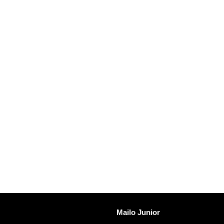
ngid
Avastama Mailo
Mailo Junior