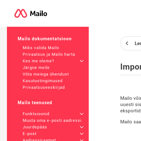
Mailo dokumentatsioon
Le
Miks valida Mailo
Privaatsus ja Mailo harta
Kes me oleme?
+
Impor
Järgne meile
Võta meiega ühendust
Kasutustingimused
Privaatsuseeskirjad
Mailo või
Mailo teenused
uuesti si
eksportid
Funktsioonid
+
Muuta oma e-posti aadressi
Mailo saa
Juurdepääs
+
E-post
+
Aadressiraamat
+