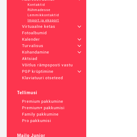
Kontaktid
Rühmadesse
Lemmikkontaktid
Import ja eksport
Virtuaalne ketas
+
Fotoalbumid
Kalender
+
Turvalisus
+
Kohandamine
+
Aktsiad
Võitlus rämpsposti vastu
PGP krüptimine
+
Klaviatuuri otseteed
Tellimusi
Premium pakkumine
Premium+ pakkumisi
Family pakkumine
Pro pakkumisi
Mailo Junior