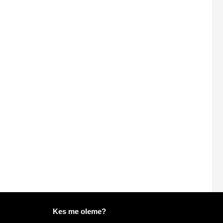
Lisateave saidil Mailo
Kes me oleme?