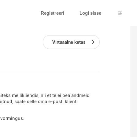
Registreeri
Logi sisse
Keeleva
Virtuaalne ketas
teks meilikliendis, nii et te ei pea andmeid
tnud, saate selle oma e-posti klienti
F-vormingus.