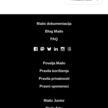
Više informacija
Mailo dokumentacija
Blog Mailo
FAQ
Društvene mreže
Facebook
Mastodon
Bluesky
LinkedIn
Instagram
Threads
Korisni linkovi
Povelja Mailo
Pravila korištenja
Pravila privatnosti
Pravni spomenici
Otkrijte Mailo
Mailo Junior