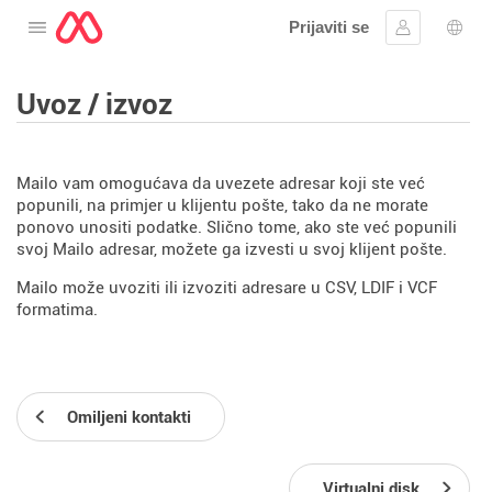
Prijaviti se
Otvorite meni
Prijavite se
Izbor
Uvoz / izvoz
Mailo vam omogućava da uvezete adresar koji ste već
popunili, na primjer u klijentu pošte, tako da ne morate
ponovo unositi podatke. Slično tome, ako ste već popunili
svoj Mailo adresar, možete ga izvesti u svoj klijent pošte.
Mailo može uvoziti ili izvoziti adresare u CSV, LDIF i VCF
formatima.
Omiljeni kontakti
Virtualni disk