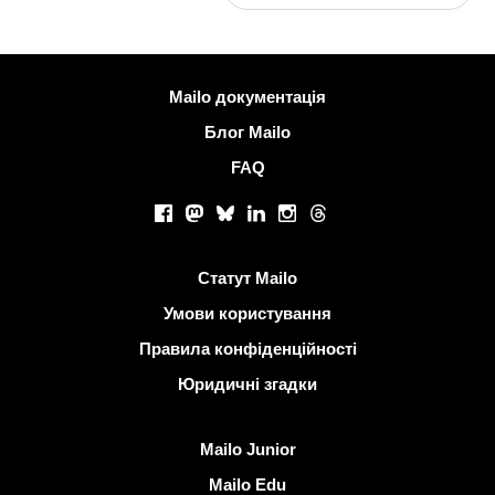
Більше інформації
Mailo документація
Блог Mailo
FAQ
Соціальні мережі
Facebook
Mastodon
Bluesky
LinkedIn
Instagram
Threads
Корисні посилання
Статут Mailo
Умови користування
Правила конфіденційності
Юридичні згадки
Виявити Mailo
Mailo Junior
Mailo Edu