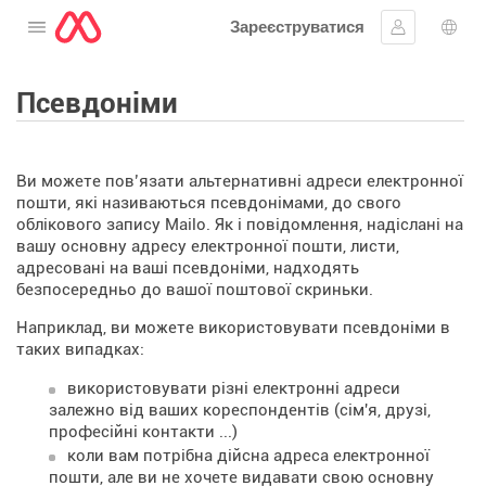
Зареєструватися
Відкрити меню
Увійти
Вибі
Псевдоніми
Ви можете пов’язати альтернативні адреси електронної
пошти, які називаються псевдонімами, до свого
облікового запису Mailo. Як і повідомлення, надіслані на
вашу основну адресу електронної пошти, листи,
адресовані на ваші псевдоніми, надходять
безпосередньо до вашої поштової скриньки.
Наприклад, ви можете використовувати псевдоніми в
таких випадках:
використовувати різні електронні адреси
залежно від ваших кореспондентів (сім'я, друзі,
професійні контакти ...)
коли вам потрібна дійсна адреса електронної
пошти, але ви не хочете видавати свою основну