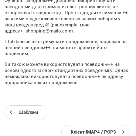
Функція Псевдонім++ дозволяє використовувати
псевдоніми для отримання електронних листів, не
створюючи їх заздалегідь. Просто додайте символи
++
,
за якими слідує ключове слово за вашим вибором у
кінці входу перед @ (par exemple: мою
адресу++shopping@mailo.com).
Щоб більше не отримувати повідомлення, надіслані на
певний псевдонім++, ви можете зробити його
недійсним.
Ви також можете використовувати псевдонім++ на
основі одного зі своїх стандартних псевдонімів. Однак
неможливо використовувати псевдонім++ як адресу
відправника ваших повідомлень.
Шаблони
Клієнт IMAP4 / POP3