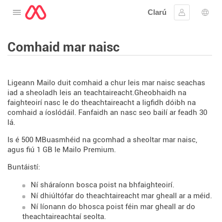
Clarú
Oscail an roghchlár
Sínigh iste
Rogh
Comhaid mar naisc
Ligeann Mailo duit comhaid a chur leis mar naisc seachas
iad a sheoladh leis an teachtaireacht.Gheobhaidh na
faighteoirí nasc le do theachtaireacht a ligfidh dóibh na
comhaid a íoslódáil. Fanfaidh an nasc seo bailí ar feadh 30
lá.
Is é 500 MBuasmhéid na gcomhad a sheoltar mar naisc,
agus fiú 1 GB le Mailo Premium.
Buntáistí:
Ní sháraíonn bosca poist na bhfaighteoirí.
Ní dhiúltófar do theachtaireacht mar gheall ar a méid.
Ní líonann do bhosca poist féin mar gheall ar do
theachtaireachtaí seolta.