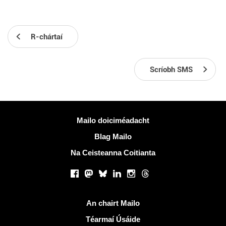
R-chártaí
Scríobh SMS
Tuilleadh eolais
Mailo doiciméadacht
Blag Mailo
Na Ceisteanna Coitianta
Líonraí sóisialta
Facebook
Mastodon
Bluesky
LinkedIn
Instagram
Threads
Naisc úsáideacha
An chairt Mailo
Téarmaí Úsáide