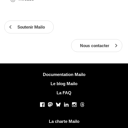
Soutenir Mailo
Nous contacter
Plus d'informations
Documentation Mailo
Le blog Mailo
La FAQ
Réseaux sociaux
Facebook
Mastodon
Bluesky
LinkedIn
Instagram
Threads
Liens utiles
La charte Mailo