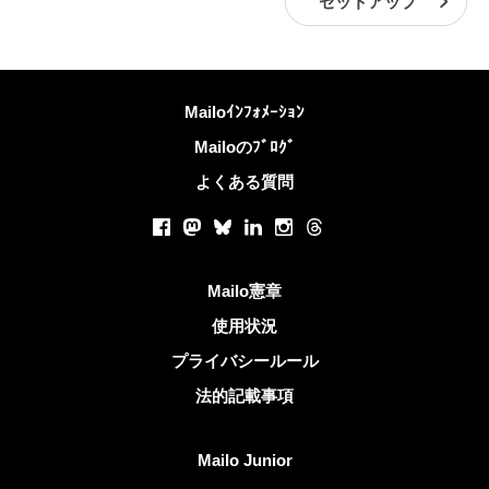
セットアップ
詳しくは
Mailoｲﾝﾌｫﾒｰｼｮﾝ
Mailoのﾌﾞﾛｸﾞ
よくある質問
ソーシャルネットワーク
Facebook
Mastodon
Bluesky
LinkedIn
Instagram
Threads
役立つリンク
Mailo憲章
使用状況
プライバシールール
法的記載事項
Mailoを発見する
Mailo Junior