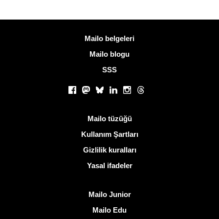
Daha fazla bilgi
Mailo belgeleri
Mailo blogu
SSS
Sosyal ağlar
Facebook
Mastodon
Bluesky
LinkedIn
Instagram
Threads
Kullanışlı bağlantılar
Mailo tüzüğü
Kullanım Şartları
Gizlilik kuralları
Yasal ifadeler
Mailo keşfedin
Mailo Junior
Mailo Edu