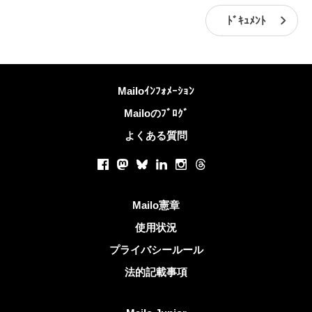
ﾄﾞｷｭﾒﾝﾄ
詳しくは
Mailoｲﾝﾌｫﾒｰｼｮﾝ
Mailoのﾌﾞﾛｸﾞ
よくある質問
ソーシャルネットワーク
Facebook
Mastodon
Bluesky
LinkedIn
Instagram
Threads
役立つリンク
Mailo憲章
使用状況
プライバシールール
法的記載事項
Mailoを発見する