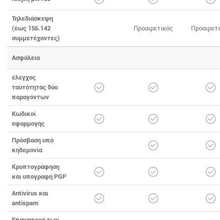
Τηλεδιάσκεψη
(έως 156.142
Προαιρετικός
Προαιρετ
συμμετέχοντες)
Ασφάλεια
έλεγχος
ταυτότητας δύο
παραγόντων
Κωδικοί
εφαρμογής
Πρόσβαση υπό
κηδεμονία
Κρυπτογράφηση
και υπογραφή PGP
Antivirus και
antispam
Επαναφορά των