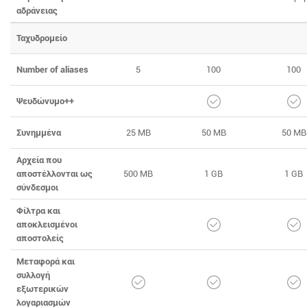
αδράνειας
Ταχυδρομείο
Number of aliases
5
100
100
Ψευδώνυμο++
Συνημμένα
25 MB
50 MB
50 MB
Αρχεία που
αποστέλλονται ως
500 MB
1 GB
1 GB
σύνδεσμοι
Φίλτρα και
αποκλεισμένοι
αποστολείς
Μεταφορά και
συλλογή
εξωτερικών
λογαριασμών