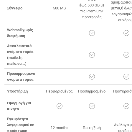
αμοιβαιοπο
έως 500 GB με
Σύννεφο
500 MB
μεταξύ όλω
τις Premium+
λογαριασμώ
προσφορές
συνδρο
Webmail χωρίς
διαφήμιση
Αποκλειστικά
ονόματα τομέα
(mailo.fr,
mailo.eu...)
Προσαρμοσμένα
ονόματα τομέα
Υποστήριξη
Περιωρισμένος
Προσαρμοσμένο
Προτεραιό
Εφαρμογή για
κινητό
Εγκυρότητα
λογαριασμού σε
Ανάλογα μ
12 months
Για τη ζωή
περίπτωση
συνδρο