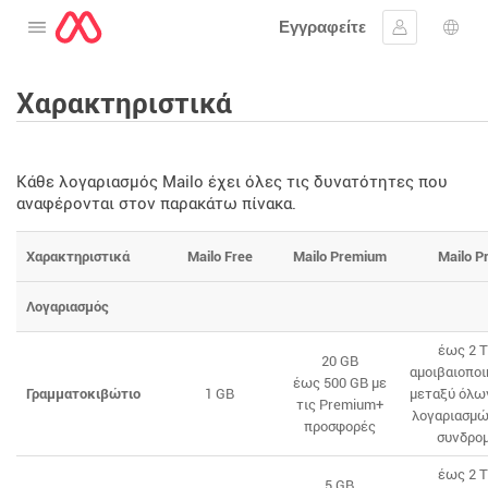
Εγγραφείτε
Ανοίξτε το μενού
Συνδεθείτε
Επι
Χαρακτηριστικά
Κάθε λογαριασμός Mailo έχει όλες τις δυνατότητες που
αναφέρονται στον παρακάτω πίνακα.
Χαρακτηριστικά
Mailo Free
Mailo Premium
Mailo P
Λογαριασμός
έως 2 
20 GB
αμοιβαιοπο
έως 500 GB με
Γραμματοκιβώτιο
1 GB
μεταξύ όλω
τις Premium+
λογαριασμώ
προσφορές
συνδρο
έως 2 
5 GB