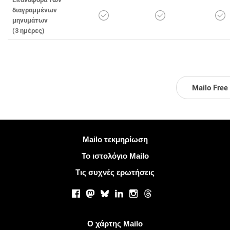
διαγραμμένων
μηνυμάτων
(3 ημέρες)
Mailo Free
Περισσότερες πληροφορίες
Mailo τεκμηρίωση
Το ιστολόγιο Mailo
Τις συχνές ερωτήσεις
Κοινωνικά δίκτυα
Facebook
Mastodon
Bluesky
LinkedIn
Instagram
Threads
Χρήσιμοι σύνδεσμοι
Ο χάρτης Mailo