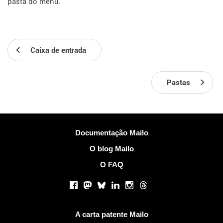
pasta do menu.
Caixa de entrada
Pastas
Mais Informações
Documentação Mailo
O blog Mailo
O FAQ
Redes sociais
Facebook
Mastodon
Bluesky
LinkedIn
Instagram
Threads
Links Úteis
A carta patente Mailo