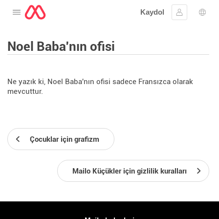
Kaydol
Menüyü aç
Oturum aç
Dil s
Noel Baba'nın ofisi
Ne yazık ki, Noel Baba'nın ofisi sadece Fransızca olarak
mevcuttur.
Çocuklar için grafizm
Mailo Küçükler için gizlilik kuralları
Daha fazla bilgi