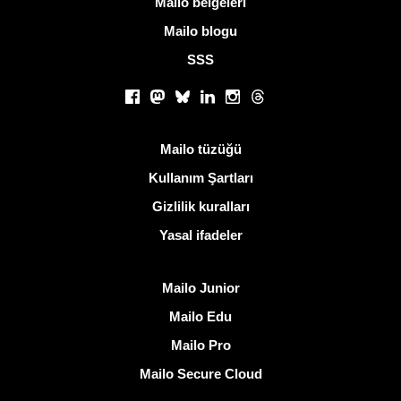
Mailo belgeleri
Mailo blogu
SSS
Sosyal ağlar
Facebook
Mastodon
Bluesky
LinkedIn
Instagram
Threads
Kullanışlı bağlantılar
Mailo tüzüğü
Kullanım Şartları
Gizlilik kuralları
Yasal ifadeler
Mailo keşfedin
Mailo Junior
Mailo Edu
Mailo Pro
Mailo Secure Cloud