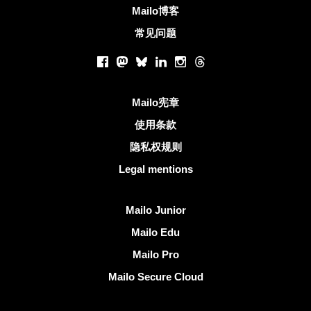
Mailo博客
常见问题
社交网络
Facebook
Mastodon
Bluesky
LinkedIn
Instagram
Threads
有用的链接
Mailo宪章
使用条款
隐私权规则
Legal mentions
发现Mailo
Mailo Junior
Mailo Edu
Mailo Pro
Mailo Secure Cloud