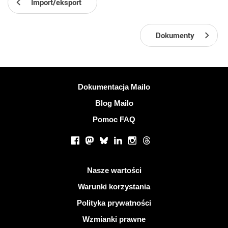
Import/eksport
Dokumenty
Więcej informacji
Dokumentacja Mailo
Blog Mailo
Pomoc FAQ
Portale społecznościowe
Facebook
Mastodon
Bluesky
LinkedIn
Instagram
Threads
Przydatne linki
Nasze wartości
Warunki korzystania
Polityka prywatności
Wzmianki prawne