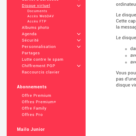
ordinateu
Disque virtuel
+
Documents
Le disque
Accès WebDAV
Cette cap
Accès FTP
la message
Albums photo
Agenda
+
Le disque
Sécurité
+
Personnalisation
+
da
Partages
av
Lutte contre le spam
av
Chiffrement PGP
+
Raccourcis clavier
Vous po
pas d'une
disque vir
Abonnements
Offre Premium
Offres Premium+
Offre Family
Offres Pro
Mailo Junior