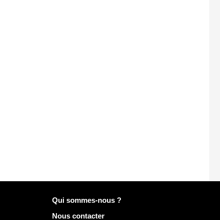
Plus d'infos sur Mailo
Qui sommes-nous ?
Nous contacter