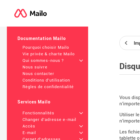
Documentation Mailo
Im
Pourquoi choisir Mailo
Vie privée & charte Mailo
Qui sommes-nous ?
+
Disqu
Nous suivre
Nous contacter
Conditions d'utilisation
Règles de confidentialité
Vous disp
Services Mailo
n'importe
Fonctionnalités
+
Utiliser 
Changer d'adresse e-mail
n'importe
Accès
+
Les fichi
E-mail
+
tablette 
Carnet d'adresses
+