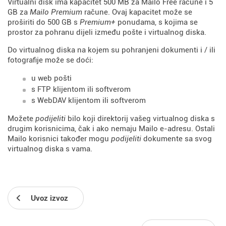
Virtualni disk ima kapacitet 500 MB za Mailo Free račune i 5
GB za
Mailo Premium
račune. Ovaj kapacitet može se
proširiti do 500 GB s
Premium+
ponudama, s kojima se
prostor za pohranu dijeli između pošte i virtualnog diska.
Do virtualnog diska na kojem su pohranjeni dokumenti i / ili
fotografije može se doći:
u web pošti
s FTP klijentom ili softverom
s WebDAV klijentom ili softverom
Možete
podijeliti
bilo koji direktorij vašeg virtualnog diska s
drugim korisnicima, čak i ako nemaju Mailo e-adresu. Ostali
Mailo korisnici također mogu
podijeliti
dokumente sa svog
virtualnog diska s vama.
Uvoz izvoz