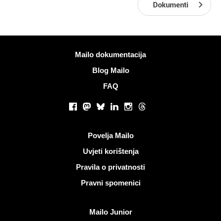
Dokumenti
Više informacija
Mailo dokumentacija
Blog Mailo
FAQ
Društvene mreže
Facebook
Mastodon
Bluesky
LinkedIn
Instagram
Threads
Korisni linkovi
Povelja Mailo
Uvjeti korištenja
Pravila o privatnosti
Pravni spomenici
Otkrijte Mailo
Mailo Junior