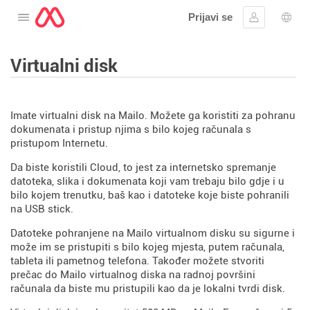
Prijavi se
Otvorite izbornik
Prijaviti se
Izbor
Virtualni disk
Imate virtualni disk na Mailo. Možete ga koristiti za pohranu
dokumenata i pristup njima s bilo kojeg računala s
pristupom Internetu.
Da biste koristili Cloud, to jest za internetsko spremanje
datoteka, slika i dokumenata koji vam trebaju bilo gdje i u
bilo kojem trenutku, baš kao i datoteke koje biste pohranili
na USB stick.
Datoteke pohranjene na Mailo virtualnom disku su sigurne i
može im se pristupiti s bilo kojeg mjesta, putem računala,
tableta ili pametnog telefona. Također možete stvoriti
prečac do Mailo virtualnog diska na radnoj površini
računala da biste mu pristupili kao da je lokalni tvrdi disk.