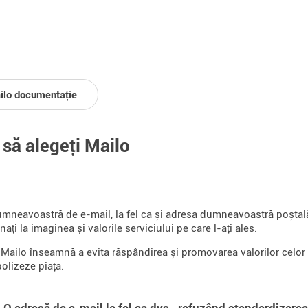
ilo documentație
 să alegeți Mailo
mneavoastră de e-mail, la fel ca și adresa dumneavoastră poștală,
ați la imaginea și valorile serviciului pe care l-ați ales.
 Mailo înseamnă a evita răspândirea și promovarea valorilor celor
lizeze piața.
 O adresă de e-mail la fel ca dvs., refuzând standardizarea