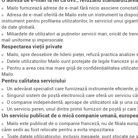
Mailo furnizează adrese de e-mail fără nicio asociere conotată 
Adresa de e-mail oferită de Mailo este un instrument la dispo
instrument pentru profilarea utilizatorilor, în serviciul unui giga
de date globală.
Miliardele de utilizatori ai puținelor servicii mari, oricât de tre
mail uniforme și impersonale.
 Respectarea vieții private
Mailo, spre deosebire de liderii pieței, refuză practica analizei 
Datele utilizatorilor Mailo sunt protejate de legile franceze și
Pentru a avea cea mai mare grijă de confidențialitatea utilizato
Mailo.
 Pentru calitatea serviciului
Un adevărat specialist care furnizează instrumente eficiente, po
Singurul sistem de poștă electronică care oferă un serviciu cătr
O companie independentă, aproape de utilizatorii săi și una car
Un serviciu peren, unul dintre primii furnizori de poștă și care
 Un serviciu publicat de o mică companie umană, europe
Mailo este publicat de o companie franceză, nu de filiala eur
cărei sedii au fost relocate pentru a evita impozitarea.
Toate datele utilizatorului, inclusiv mesajele, sunt stocate pe s