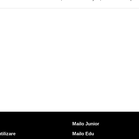
Descoperi Mailo
Mailo Junior
tilizare
Mailo Edu