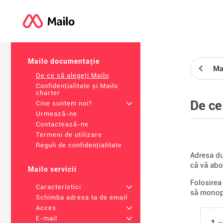
Mailo documentație
Ma
De ce să alegeți Mailo
Confidențialitate și Mailo
charter
De ce
Cine suntem noi?
+
Urmează-ne
Contactează-ne
Termeni de utilizare
Reguli de confidențialitate
Adresa du
că vă abon
Mailo servicii
Folosirea
Caracteristici
+
să monopo
Schimba adresa ta de email
Acces
+
E-mail
+
1 –