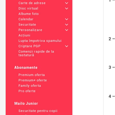
Carte de adrese
+
Disc virtual
+
Albume foto
Calendar
+
Securitate
+
Personalizare
+
Acțiuni
2 –
Lupta împotriva spamului
Criptare PGP
+
Comenzi rapide de la
tastatură
3 –
Abonamente
Premium oferta
Premium+ oferte
Family oferta
Pro oferte
4 –
Mailo Junior
Securitate pentru copii