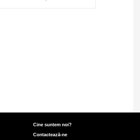
Mai multe informații despre Mailo
Cine suntem noi?
Contactează-ne