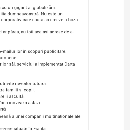
cu un gigant al globalizării.
ziția dumneavoastră. Nu este un
nt corporativ care caută să creeze o bază
nd ar părea, au toți aceiași adrese de e-
e-mailurilor în scopuri publicitare.
 europene.
rilor săi, serviciul a implementat Carta
trivite nevoilor tuturor.
e familii și copii.
e îi ascultă.
 încă inovează astăzi.
ană
opeană a unei companii multinaționale ale
ervere situate în Franța.