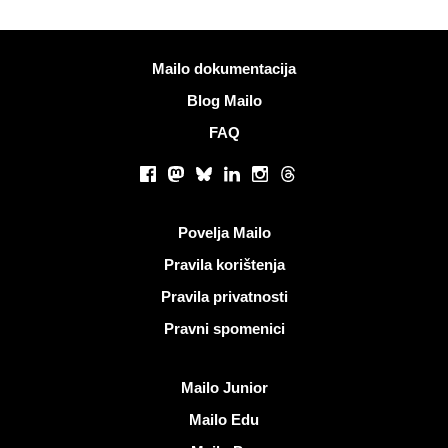
Više informacija
Mailo dokumentacija
Blog Mailo
FAQ
Društvene mreže
Facebook
Mastodon
Bluesky
LinkedIn
Instagram
Threads
Korisni linkovi
Povelja Mailo
Pravila korištenja
Pravila privatnosti
Pravni spomenici
Otkrijte Mailo
Mailo Junior
Mailo Edu