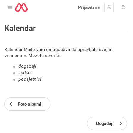
Prijaviti se
Otvorite meni
Prijavite se
Izbor
Kalendar
Kalendar Mailo vam omogućava da upravljate svojim
vremenom. Možete stvoriti:
događaji
zadaci
podsjetnici
Foto albumi
Događaji