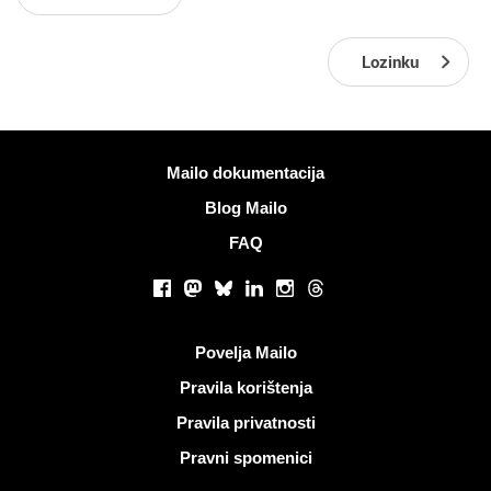
Lozinku
Više informacija
Mailo dokumentacija
Blog Mailo
FAQ
Društvene mreže
Facebook
Mastodon
Bluesky
LinkedIn
Instagram
Threads
Korisni linkovi
Povelja Mailo
Pravila korištenja
Pravila privatnosti
Pravni spomenici