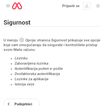
Prijaviti se
Otvorite meni
Prijavite se
Izbor
Sigurnost
U meniju
Opcije
, stranica
Sigurnost
prikazuje sve opcije
koje vam omogućavaju da osigurate i kontrolišete pristup
svom Mailo računu:
Lozinku
Zaboravljena lozinka
Autentifikacija putem e-pošte
Dvofaktorska autentifikacija
Lozinke za aplikacije
Istorija veze
Podsjetnici