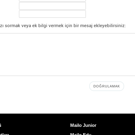
ızı sormak veya ek bilgi vermek için bir mesaj ekleyebilirsiniz:
ğlantılar
Mailo keşfedin
ü
Mailo Junior
tları
Mailo Edu