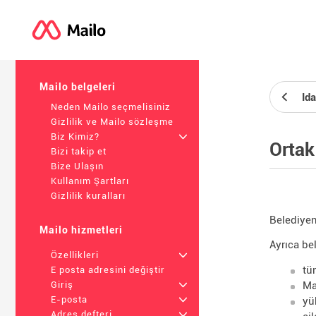
Mailo belgeleri
Ida
Neden Mailo seçmelisiniz
Gizlilik ve Mailo sözleşme
Biz Kimiz?
+
Ortak
Bizi takip et
Bize Ulaşın
Kullanım Şartları
Gizlilik kuralları
Belediyen
Mailo hizmetleri
Ayrıca bel
Özellikleri
+
tü
E posta adresini değiştir
Ma
Giriş
+
E-posta
+
yü
Adres defteri
+