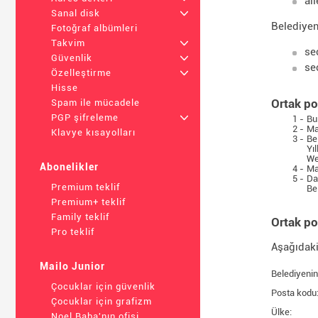
ai
Sanal disk
+
Belediyeni
Fotoğraf albümleri
Takvim
+
se
Güvenlik
+
se
Özelleştirme
+
Hisse
Ortak po
Spam ile mücadele
PGP şifreleme
+
1 -
Bu 
2 -
Ma
Klavye kısayolları
3 -
Be
Yı
We
Abonelikler
4 -
Ma
5 -
Da
Premium teklif
Be
Premium+ teklif
Family teklif
Ortak po
Pro teklif
Aşağıdaki
Mailo Junior
Belediyenin
Çocuklar için güvenlik
Posta kodu
Çocuklar için grafizm
Ülke:
Noel Baba'nın ofisi