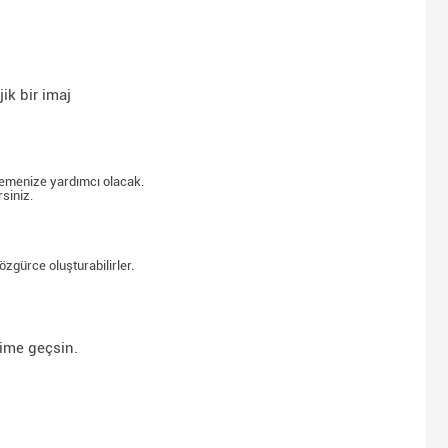
ik bir imaj
rlemenize yardımcı olacak.
siniz.
özgürce oluşturabilirler.
şime geçsin.