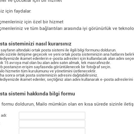
leler ve çocuklar için bir hizmet
z için faydalar:
çmenleriniz için özel bir hizmet
çmenleriniz ve tüm bağlantıları arasında iyi görünürlük ve teknoloj
sta sisteminizi nasıl kurarsınız
sayfanın altındaki ortak posta sistemi ile ilgili bilgi formunu doldurun.
ilo sizinle iletişime geçecek ve yeni ortak posta sisteminizin ana hatlarını beli
lediyenizde ikamet edenlerin e-posta adresleri için kullanılacak alan adını seçer
llık 15 avroya mal olan bu alan adını satın almak, tek masrafınızdır.
b postanızın erişim sayfasında görüntülenecek bir fotoğraf seçin.
ilo hizmetin tüm kurulumunu ve yönetimini üstlenecektir.
ha sonra ortak posta sisteminizin adresini dağıtabilirsiniz.
lediyenizde ikamet edenler, seçtiğiniz alan adını kullanarak e-posta adreslerini 
sta sistemi hakkında bilgi formu
 formu doldurun, Mailo mümkün olan en kısa sürede sizinle ileti
 adı:
: