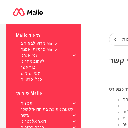
Mailo תיעוד
ות
מדוע לבחור ב Mailo
פרטיות ואמנת Mailo
+
מי אנחנו?
 קשר
לעקוב אחרינו
צור קשר
תנאי שימוש
כללי פרטיות
שירותי Mailo
חה
+
תכונות
ני
לשנות את כתובת הדוא"ל שלך
ון
+
גישה
ות
+
דואר אלקטרוני
אר
+
פנקס כתובות