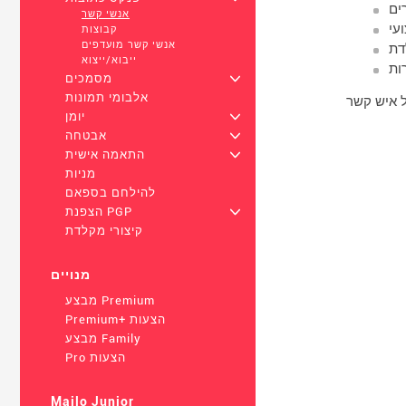
ים
אנשי קשר
עי
קבוצות
אנשי קשר מועדפים
דת
ייבוא/ייצוא
ות
+
מסמכים
אלבומי תמונות
+
יומן
+
אבטחה
+
התאמה אישית
מניות
להילחם בספאם
+
הצפנת PGP
קיצורי מקלדת
מנויים
מבצע Premium
Premium+ הצעות
מבצע Family
Pro הצעות
Mailo Junior