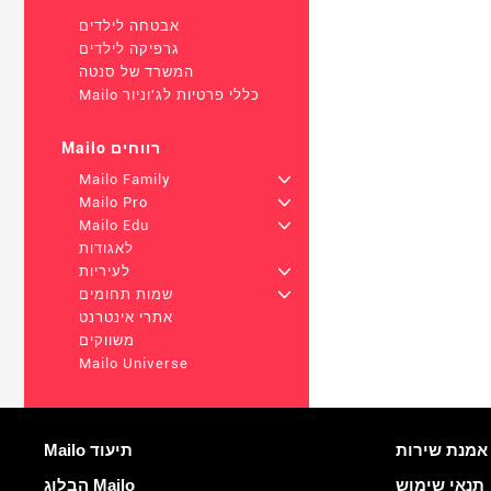
אבטחה לילדים
גרפיקה לילדים
המשרד של סנטה
Mailo כללי פרטיות לג'וניור
Mailo רווחים
Mailo Family
+
Mailo Pro
+
Mailo Edu
+
לאגודות
+
לעיריות
+
שמות תחומים
אתרי אינטרנט
משווקים
Mailo Universe
רים שימושיים
עוד מידע
M
Mailo תיעוד
תנאי שימוש
הבלוג Mailo