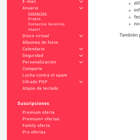
E-mail
+
di
Anuario
+
in
Contactos
fe
Grupos
no
Contactos favoritos
Import
También p
Disco virtual
+
Álbumes de fotos
Calendario
+
Seguridad
+
Personalización
+
Comparte
Lucha contra el spam
Cifrado PGP
+
Atajos de teclado
Suscripciones
Premium oferta
Premium+ ofertas
Family oferta
Pro ofertas