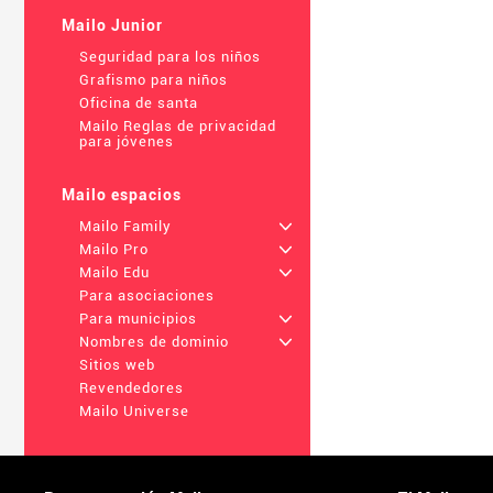
Mailo Junior
Seguridad para los niños
Grafismo para niños
Oficina de santa
Mailo Reglas de privacidad
para jóvenes
Mailo espacios
Mailo Family
+
Mailo Pro
+
Mailo Edu
+
Para asociaciones
Para municipios
+
Nombres de dominio
+
Sitios web
Revendedores
Mailo Universe