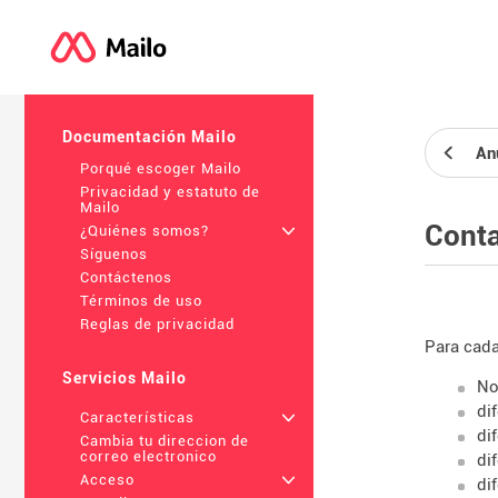
Documentación Mailo
An
Porqué escoger Mailo
Privacidad y estatuto de
Mailo
Cont
¿Quiénes somos?
+
Síguenos
Contáctenos
Términos de uso
Reglas de privacidad
Para cada
Servicios Mailo
No
di
Características
+
di
Cambia tu direccion de
correo electronico
di
Acceso
+
di