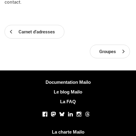
contact.
Carnet d'adresses
Groupes
Plus d'informations
Documentation Mailo
Le blog Mailo
La FAQ
Réseaux sociaux
Facebook
Mastodon
Bluesky
LinkedIn
Instagram
Threads
Liens utiles
La charte Mailo