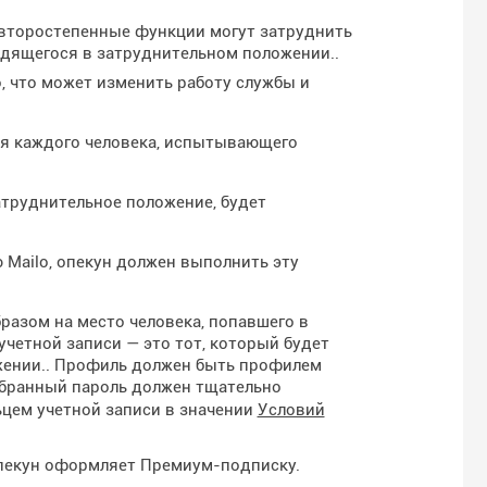
второстепенные функции могут затруднить
одящегося в затруднительном положении..
 что может изменить работу службы и
для каждого человека, испытывающего
атруднительное положение, будет
Mailo, опекун должен выполнить эту
бразом на место человека, попавшего в
четной записи — это тот, который будет
жении.. Профиль должен быть профилем
ыбранный пароль должен тщательно
ьцем учетной записи в значении
Условий
 опекун оформляет Премиум-подписку.