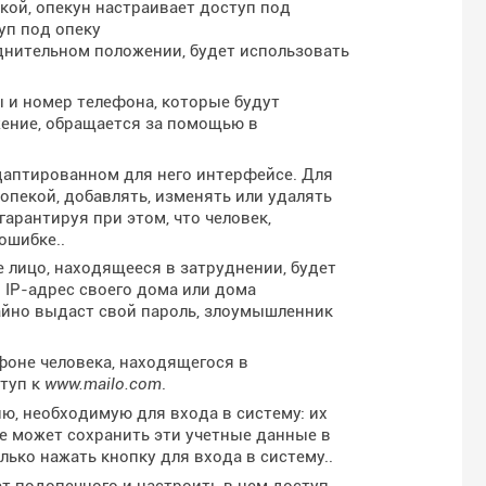
екой, опекун настраивает доступ под
уп под опеку
днительном положении, будет использовать
ы и номер телефона, которые будут
жение, обращается за помощью в
даптированном для него интерфейсе. Для
пекой, добавлять, изменять или удалять
гарантируя при этом, что человек,
ошибке..
е лицо, находящееся в затруднении, будет
 IP-адрес своего дома или дома
чайно выдаст свой пароль, злоумышленник
фоне человека, находящегося в
туп к
www.mailo.com
.
ю, необходимую для входа в систему: их
же может сохранить эти учетные данные в
лько нажать кнопку для входа в систему..
т подопечного и настроить в нем доступ