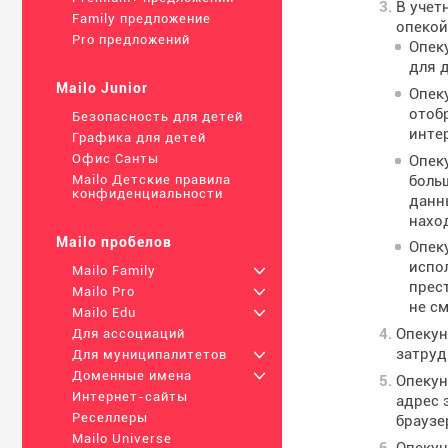
В учет
Family предложение
опекой
Pro предложений
Опек
для 
Mailo Junior
Опек
отоб
Безопасность для детей
инте
Графика для детей
Офис Санты
Опек
боль
Mailo Детские правила
конфиденциальности
данны
нахо
Mailo пробелов
Опек
испо
Mailo Family
+
прес
Mailo Pro
+
не см
Mailo Edu
+
Опекун
Для ассоциаций
затруд
Для муниципалитетов
+
Доменные имена
+
Опекун
Интернет-сайты
адрес 
Реселлеры
браузе
Mailo Universe
Опекун