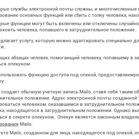
рые службы электронной почты сложны, и многочисленные 
зование основных функций или сбить с толку человека, нах
рые функции могут быть включены или отключены случайно,
окоить человека, попавшего в затруднительное положение..
едлагает услугу, которую можно адаптировать специально 
и..
щих абзацах человек, помогающий человеку, попавшему в з
ься
опекуном
.
пользовать функцию доступа под опекой, предоставляемую 
у.:
 создает обычную учетную запись Mailo, ставя себя таким о
нительное положение. Адрес электронной почты созданной у
зоваться человеком, оказавшимся в затруднительном поло
ка, находящегося в затруднительном положении. Однако в
ься в секрете опекуном.. Опекун является законным владел
зования
Mailo.
унте Mailo, созданном для лица, находящегося под опекой,