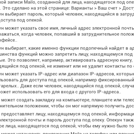
ной записи Mailo, созданной для лица, находящегося под оп
. Это сделано на этой странице: Варианты > Ваш счет > Дост
ун выбирает пароль, который человек, находящийся в затру
доступа под опекой.
ун может указать свое имя, личный адрес электронной почт
ражаться, когда человек, попавший в затруднительное поло
рфейсе..
ун выбирает, какие именно функции подопечный найдет в а
шинства функций можно запретить лицу, находящемуся под о
е. Это позволяет, например, активировать адресную книгу, 
дящийся под опекой, не изменит или не удалит контакты по 
ун может указать IP-адрес или диапазон IP-адресов, которы
льзовать для доступа под опекой, например фиксированный
тарелых.. Даже если человек, находящийся под опекой, слу
ожет использовать его для входа с другого IP-адреса..
 может создать закладку на компьютере, планшете или теле
нительном положении, чтобы он мог напрямую получить дос
 предоставляет лицу, находящемуся под опекой, информаци
электронной почты и пароль доступа под опеку. Опекун так
ре лица, находящегося под опекой, чтобы ему нужно было то
 может установить приложение Mailo на телефон или планше