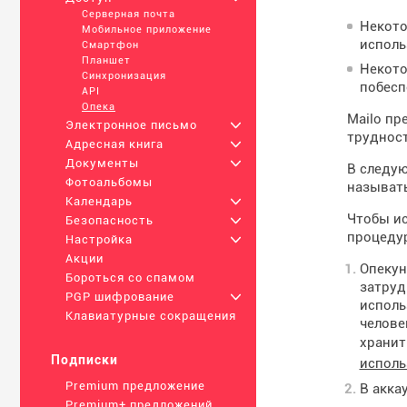
Серверная почта
Некото
Мобильное приложение
исполь
Смартфон
Планшет
Некото
Синхронизация
побесп
API
Опека
Mailo пр
Электронное письмо
+
трудност
Адресная книга
+
Документы
+
В следую
Фотоальбомы
называт
Календарь
+
Чтобы ис
Безопасность
+
процедур
Настройка
+
Акции
Опекун
Бороться со спамом
затруд
PGP шифрование
+
исполь
Клавиатурные сокращения
челове
хранит
Подписки
исполь
Premium предложение
В акка
Premium+ предложений