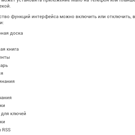
екой.
тво функций интерфейса можно включить или отключить, во
и:
ная доска
ая книга
енты
арь
ия
инания
чания
ки
 для ключей
ки
 RSS