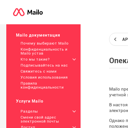
Mailo документация
AP
Почему выбирают Mailo
Конфиденциальность и
Mailo устав
Опек
Кто мы такие?
+
Подписывайтесь на нас
Свяжитесь с нами
Условия использования
Правила
конфиденциальности
Mailo пр
учетной 
Услуги Mailo
В настоя
электрон
Разделы
+
Смени свой адрес
Однако п
электронной почты
положени
Доступ
+