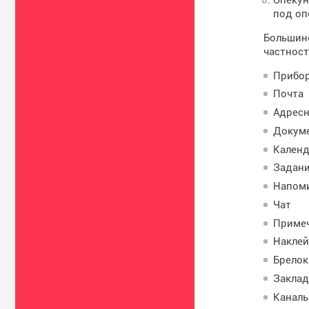
под оп
Большинс
частност
Прибор
Почта
Адресн
Докум
Календ
Задан
Напом
Чат
Приме
Наклей
Брелок
Заклад
Каналы