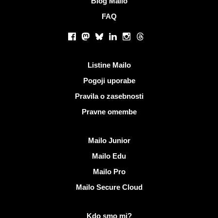
Blog Mailo
FAQ
Socialna omrežja
Facebook
Mastodon
Bluesky
LinkedIn
Instagram
Threads
Koristne povezave
Listine Mailo
Pogoji uporabe
Pravila o zasebnosti
Pravne omembe
Odkrijte Mailo
Mailo Junior
Mailo Edu
Mailo Pro
Mailo Secure Cloud
Več informacij o Mailo
Kdo smo mi?