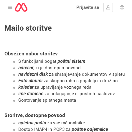
Prijavite se
Odprite meni
Vpis
Izbir
Mailo storitve
Obsežen nabor storitev
S funkcijami bogat
poštni sistem
adresar
, ki je dostopen povsod
navidezni disk
za shranjevanje dokumentov v spletu
Foto albumi
za skupno rabo s prijatelji in družino
koledar
za upravljanje voznega reda
ime domene
za prilagajanje e-poštnih naslovov
Gostovanje spletnega mesta
Storitve, dostopne povsod
spletna pošta
za vse računalnike
Dostop IMAP4 in POP3 za
poštne odjemalce