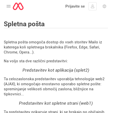
Prijavite se
Odprite meni
Vpis
Izbir
Spletna pošta
Spletna pošta omogoča dostop do vseh storitev Mailo iz
katerega koli spletnega brskalnika (Firefox, Edge, Safari,
Chrome, Opera...).
Na voljo sta dve različni predstavitvi:
Predstavitev kot aplikacija (splet2)
Ta celozaslonska predstavitev uporablja tehnologije web2
(AJAX), ki omogočajo enostavno uporabo spletne pošte:
spreminjanje velikosti območij zaslona, bližnjice na
tipkovnici...
Predstavitev kot spletne strani (web1)
Ta predstavitev prikazuje strani, ki se brskajo po običajnih