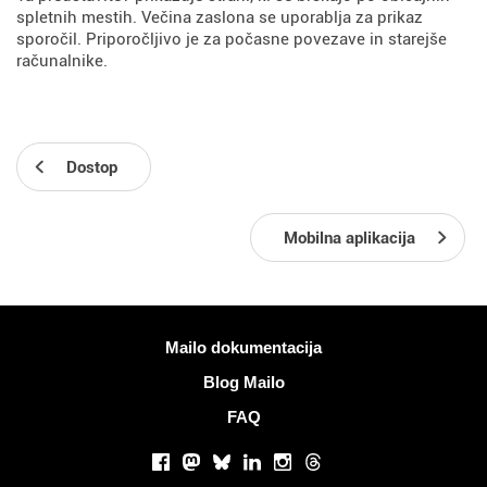
spletnih mestih. Večina zaslona se uporablja za prikaz
sporočil. Priporočljivo je za počasne povezave in starejše
računalnike.
Dostop
Mobilna aplikacija
Več informacij
Mailo dokumentacija
Blog Mailo
FAQ
Socialna omrežja
Facebook
Mastodon
Bluesky
LinkedIn
Instagram
Threads