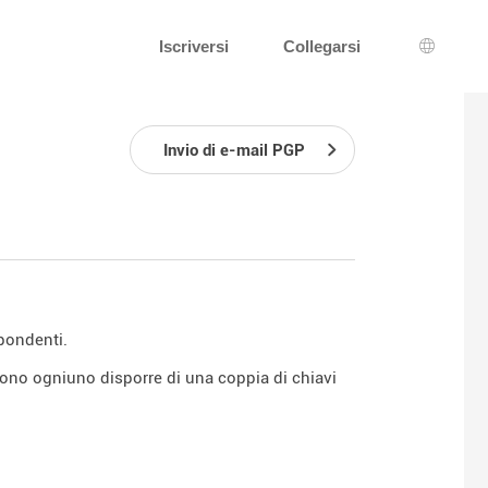
Iscriversi
Collegarsi
Scelta d
Invio di e-mail PGP
spondenti.
devono ogniuno disporre di una coppia di chiavi