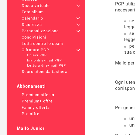
PGP utili
Disco virtuale
+
necessari
Foto album
Calendario
+
se
Sicurezza
+
legge
Personalizzazione
+
se
Condivisioni
legge
Lotta contro lo spam
pe
Cifratura PGP
+
sua c
Chiavi PGP
Invio di e-mail PGP
Mailo per
Lettura di e-mail PGP
Scorciatoie da tastiera
Ogni uten
Abbonamenti
corrispon
Premium offerta
Premium+ offre
Per gener
Family offerta
Pro offre
un
un
Mailo Junior