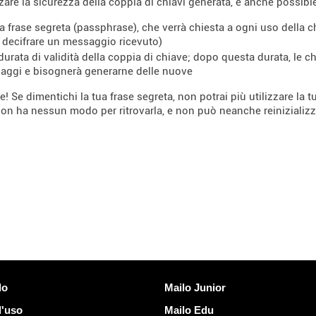
rzare la sicurezza della coppia di chiavi generata, è anche possible
a frase segreta (passphrase), che verrà chiesta a ogni uso della c
 decifrare un messaggio ricevuto)
 durata di validità della coppia di chiave; dopo questa durata, le 
aggi e bisognerà generarne delle nuove
e! Se dimentichi la tua frase segreta, non potrai più utilizzare la
non ha nessun modo per ritrovarla, e non può neanche reinizializz
Scoprire Mailo
lo
Mailo Junior
d'uso
Mailo Edu