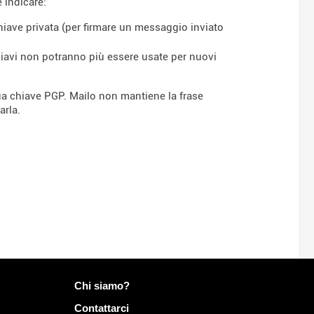
 indicare:
hiave privata (per firmare un messaggio inviato
chiavi non potranno più essere usate per nuovi
 tua chiave PGP. Mailo non mantiene la frase
arla.
Più informazioni su Mailo
Chi siamo?
Contattarci