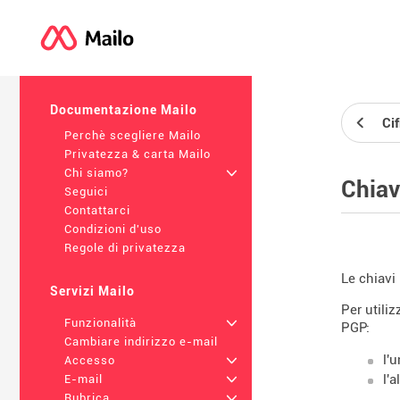
Documentazione Mailo
Ci
Perchè scegliere Mailo
Privatezza & carta Mailo
Chi siamo?
+
Chiav
Seguici
Contattarci
Condizioni d'uso
Regole di privatezza
Le chiavi
Servizi Mailo
Per utiliz
Funzionalità
+
PGP:
Cambiare indirizzo e-mail
l'
Accesso
+
l'
E-mail
+
Rubrica
+