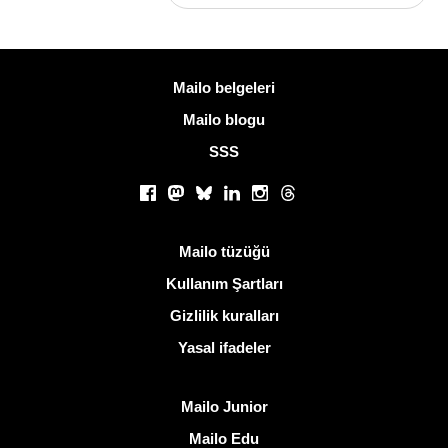
Daha fazla bilgi
Mailo belgeleri
Mailo blogu
SSS
Sosyal ağlar
Facebook
Mastodon
Bluesky
LinkedIn
Instagram
Threads
Kullanışlı bağlantılar
Mailo tüzüğü
Kullanım Şartları
Gizlilik kuralları
Yasal ifadeler
Mailo keşfedin
Mailo Junior
Mailo Edu