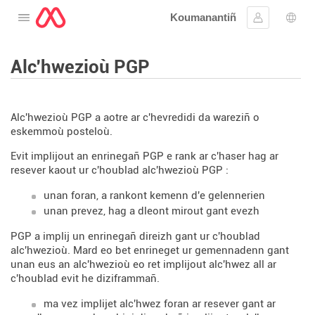
Koumanantiñ
Digeriñ al lañser
Kevreañ
Diba
Alc'hwezioù PGP
Alc'hwezioù PGP a aotre ar c'hevredidi da wareziñ o
eskemmoù posteloù.
Evit implijout an enrinegañ PGP e rank ar c'haser hag ar
resever kaout ur c'houblad alc'hwezioù PGP :
unan foran, a rankont kemenn d'e gelennerien
unan prevez, hag a dleont mirout gant evezh
PGP a implij un enrinegañ direizh gant ur c'houblad
alc'hwezioù. Mard eo bet enrineget ur gemennadenn gant
unan eus an alc'hwezioù eo ret implijout alc'hwez all ar
c'houblad evit he diziframmañ.
ma vez implijet alc'hwez foran ar resever gant ar