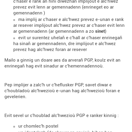
c'haser e rank an hini diwezhañ implijout e alc'hwez
prevez evit lenn ar gemennadenn (enrineget eo ar
gemennadenn
)
ma implij ar c'haser e alc'hwez prevez e-unan e rank
ar resever implijout alc'hwez prevez ar c'haser evit lenn
ar gemennadenn (ar gemennadenn a zo
sinet
)
evit ur surentez uhelañ e c'hall ar c'haser enrinegañ
ha sinañ ar gemennadenn, dre implijout e alc'hwez
prevez hag alc'hwez foran ar resever
Mailo a ginnig un doare aes da arverañ PGP, koulz evit an
enrinegañ hag evit sinadur ar c'hemennadennoù.
Pep implijer a zalc'h ur c'heflusker PGP, savet diwar e
c'houbladoù alc'hwezioù e-unan hag alc'hwezioù foran e
gevelerien.
Evit sevel ur c'houblad alc'hwezioù PGP e ranker kinnig :
ur chomlec'h postel