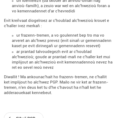
un identelezh (da skouer an anvioù-bihan hag
anvioù-familh), a zeuio war wel en alc'hwezioù foran a
vo kemennadennet d'ar c'hevredidi
Evit kreñvaat diogelroez ar c'houblad alc'hwezioù krouet e
c'haller ivez merkañ :
ur frazenn-tremen, a vo goulennet bep tro ma vo
arveret an alc'hwez prevez (evit sinañ ur gemennadenn
kaset pe evit dirinegañ ur gemennadenn resevet)
ar prantad talvoudegezh evit ar c'houblad
alc'hwezioù; goude ar prantad-mañ ne c'haller ket mui
implijout an alc'hwezioù evit kemennadennoù nevez ha
ret eo sevel reoù nevez
Diwallit ! Ma ankounac'hait ho frazenn-tremen, ne c'hallit
ket implijout ho alc'hwez PGP. Mailo ne vir ket ar frazenn-
tremen, n'en deus ket tu d'he c'havout ha n'hall ket he
adderaouekaat kennebeut.