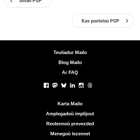
Sifrañ PGP
Kas posteloù PGP
Muioc'h a ditouroù
Teuliadur Mailo
Blog Mailo
Ar FAQ
Rouedadoù sokial |
Facebook
Mastodon
Bluesky
LinkedIn
Instagram
Threads
Liammoù talvoudus
Karta Mailo
Amplegadoù implijout
Reolennoù prevezded
Menegoù lezennel