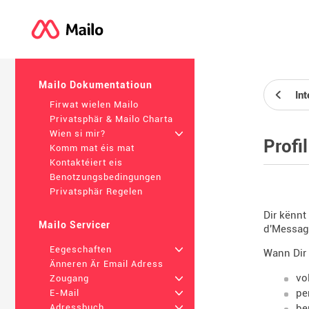
Mailo Dokumentatioun
Int
Firwat wielen Mailo
Privatsphär & Mailo Charta
Wien si mir?
+
Profil
Komm mat éis mat
Kontaktéiert eis
Benotzungsbedingungen
Privatsphär Regelen
Dir kënnt
Mailo Servicer
d'Message
Eegeschaften
+
Wann Dir 
Änneren Är Email Adress
vo
Zougang
+
pe
E-Mail
+
be
Adressbuch
+