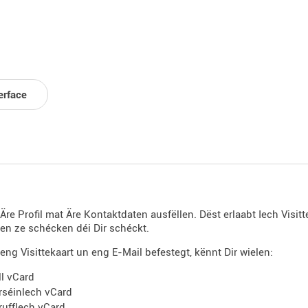
erface
 Äre Profil mat Äre Kontaktdaten ausfëllen. Dëst erlaabt Iech Visi
n ze schécken déi Dir schéckt.
eng Visittekaart un eng E-Mail befestegt, kënnt Dir wielen:
ll vCard
rséinlech vCard
rufflech vCard