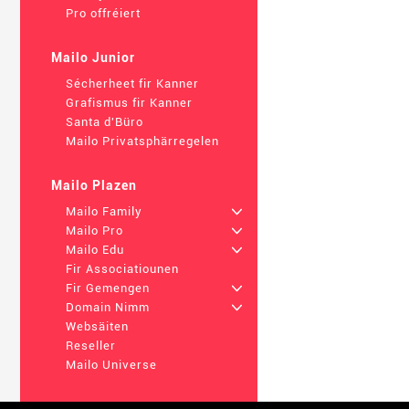
Pro offréiert
Mailo Junior
Sécherheet fir Kanner
Grafismus fir Kanner
Santa d'Büro
Mailo Privatsphärregelen
Mailo Plazen
Mailo Family
+
Mailo Pro
+
Mailo Edu
+
Fir Associatiounen
Fir Gemengen
+
Domain Nimm
+
Websäiten
Reseller
Mailo Universe