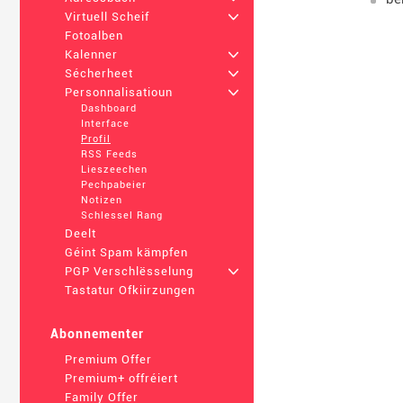
Virtuell Scheif
+
Fotoalben
Kalenner
+
Sécherheet
+
Personnalisatioun
+
Dashboard
Interface
Profil
RSS Feeds
Lieszeechen
Pechpabeier
Notizen
Schlessel Rang
Deelt
Géint Spam kämpfen
PGP Verschlësselung
+
Tastatur Ofkiirzungen
Abonnementer
Premium Offer
Premium+ offréiert
Family Offer