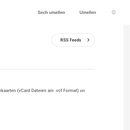
Sech umellen
Umellen
Sprooc
RSS Feeds
ttekaarten (vCard Dateien am .vcf Format) un