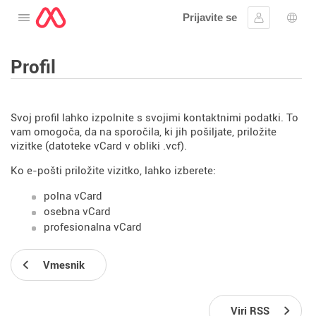
Prijavite se
Odprite meni
Vpis
Izbir
Profil
Svoj profil lahko izpolnite s svojimi kontaktnimi podatki. To
vam omogoča, da na sporočila, ki jih pošiljate, priložite
vizitke (datoteke vCard v obliki .vcf).
Ko e-pošti priložite vizitko, lahko izberete:
polna vCard
osebna vCard
profesionalna vCard
Vmesnik
Viri RSS