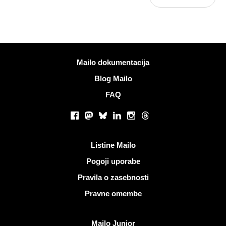
Več informacij
Mailo dokumentacija
Blog Mailo
FAQ
Socialna omrežja
Facebook
Mastodon
Bluesky
LinkedIn
Instagram
Threads
Koristne povezave
Listine Mailo
Pogoji uporabe
Pravila o zasebnosti
Pravne omembe
Odkrijte Mailo
Mailo Junior