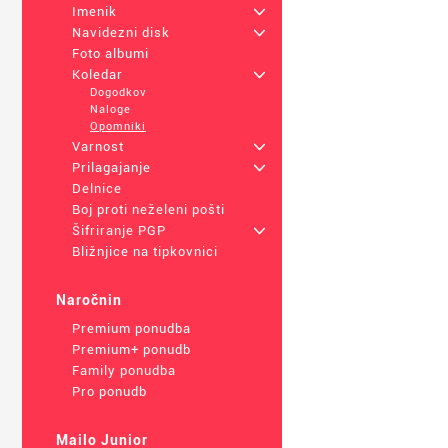
Imenik
+
Navidezni disk
+
Foto albumi
Koledar
+
Dogodkov
Naloge
Opomniki
Varnost
+
Prilagajanje
+
Delnice
Boj proti neželeni pošti
Šifriranje PGP
+
Bližnjice na tipkovnici
Naročnin
Premium ponudba
Premium+ ponudb
Family ponudba
Pro ponudb
Mailo Junior