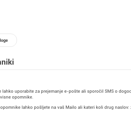
loge
niki
lahko uporabite za prejemanje e-pošte ali sporočil SMS o dogodki
dvisne opomnike.
opomnike lahko pošljete na vaš Mailo ali kateri koli drug naslov: