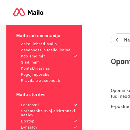
Mailo dokumentacija
Na
Zakaj izbrati Mailo
Zasebnost in Mailo listina
Kdo smo mi?
+
Opom
Sledi nam
Kontaktiraj nas
Pogoji uporabe
Pravila o zasebnosti
Opomnike 
Mailo storitve
tudi neo
Lastnosti
+
E-poštne 
Spremenite svoj elektronski
naslov
Dostop
+
E-naslov
+