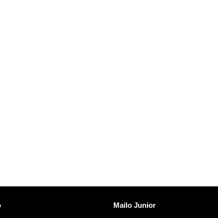
vezave
Odkrijte Mailo
o
Mailo Junior