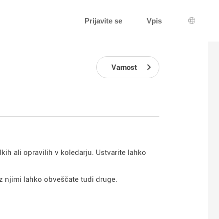
Prijavite se
Vpis
Izbira j
Varnost
h ali opravilih v koledarju. Ustvarite lahko
 z njimi lahko obveščate tudi druge.