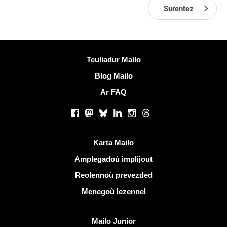
Surentez
Muioc'h a ditouroù
Teuliadur Mailo
Blog Mailo
Ar FAQ
Rouedadoù sokial |
Facebook
Mastodon
Bluesky
LinkedIn
Instagram
Threads
Liammoù talvoudus
Karta Mailo
Amplegadoù implijout
Reolennoù prevezded
Menegoù lezennel
Dizoloiñ Mailo
Mailo Junior