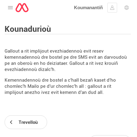
Koumanantiñ
Digeriñ al lañser
Kevreañ
Diba
Kounadurioù
Gallout a rit implijout evezhiadennoù evit resev
kemennadennoù dre bostel pe dre SMS evit an darvoudoù
pe an oberoù en ho deiziataer. Gallout a rit ivez krouiñ
evezhiadennoù dizalc'h.
Kemennadennoù dre bostel a c'hall bezañ kaset d'ho
chomlec'h Mailo pe d'ur chomlec'h all : gallout a rit
implijout anezho ivez evit kemenn d'an dud all.
Trevelloù