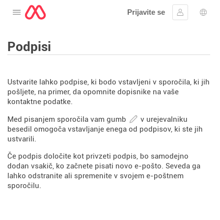
Prijavite se
Odprite meni
Vpis
Izbir
Podpisi
Ustvarite lahko podpise, ki bodo vstavljeni v sporočila, ki jih
pošljete, na primer, da opomnite dopisnike na vaše
kontaktne podatke.
Med pisanjem sporočila vam gumb
v urejevalniku
besedil omogoča vstavljanje enega od podpisov, ki ste jih
ustvarili.
Če podpis določite kot privzeti podpis, bo samodejno
dodan vsakič, ko začnete pisati novo e-pošto. Seveda ga
lahko odstranite ali spremenite v svojem e-poštnem
sporočilu.