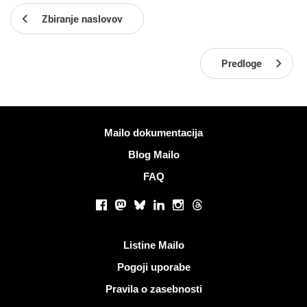
Zbiranje naslovov
Predloge
Več informacij
Mailo dokumentacija
Blog Mailo
FAQ
Socialna omrežja
Facebook
Mastodon
Bluesky
LinkedIn
Instagram
Threads
Koristne povezave
Listine Mailo
Pogoji uporabe
Pravila o zasebnosti