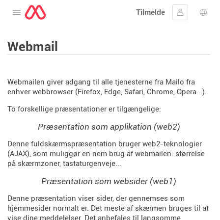
Tilmelde
Åbne menuen
Log ind
Spro
Webmail
Webmailen giver adgang til alle tjenesterne fra Mailo fra
enhver webbrowser (Firefox, Edge, Safari, Chrome, Opera...).
To forskellige præsentationer er tilgængelige:
Præsentation som applikation (web2)
Denne fuldskærmspræsentation bruger web2-teknologier
(AJAX), som muliggør en nem brug af webmailen: størrelse
på skærmzoner, tastaturgenveje...
Præsentation som websider (web1)
Denne præsentation viser sider, der gennemses som
hjemmesider normalt er. Det meste af skærmen bruges til at
vise dine meddelelser. Det anbefales til langsomme