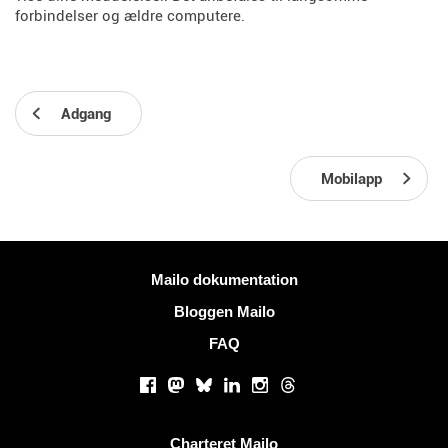
forbindelser og ældre computere.
Adgang
Mobilapp
Mere information
Mailo dokumentation
Bloggen Mailo
FAQ
Sociale netværk
Facebook
Mastodon
Bluesky
LinkedIn
Instagram
Threads
Nyttige links
Charteret Mailo