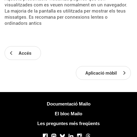
visualitzades com es veuen normalment en un navegador.
La majoria de la pantalla es utilitzada per mostrar els teus
missatges. Es recomana per connexions lentes o
ordinadors antics
Accés
Aplicació mòbil
Més informació
Documentació Mailo
El bloc Mailo
Les preguntes més freqüents
Xarxes socials
Facebook
Mastodon
Bluesky
LinkedIn
Instagram
Threads