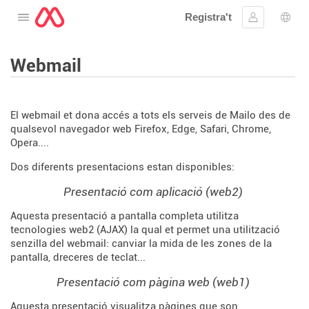
Registra't
Obre el menú
Inicia la se
Sele
Webmail
El webmail et dona accés a tots els serveis de Mailo des de
qualsevol navegador web Firefox, Edge, Safari, Chrome,
Opera....
Dos diferents presentacions estan disponibles:
Presentació com aplicació (web2)
Aquesta presentació a pantalla completa utilitza
tecnologies web2 (AJAX) la qual et permet una utilització
senzilla del webmail: canviar la mida de les zones de la
pantalla, dreceres de teclat...
Presentació com pàgina web (web1)
Aquesta presentació visualitza pàgines que son