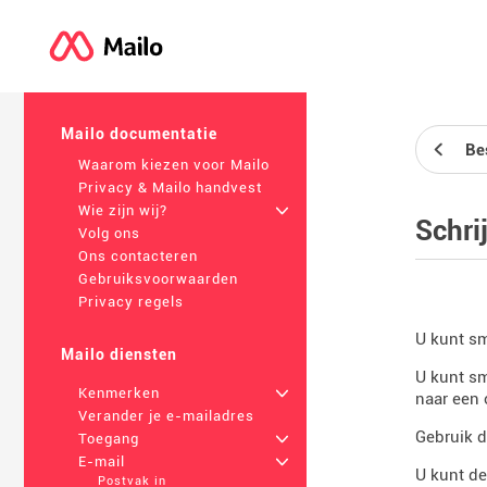
Mailo documentatie
Be
Waarom kiezen voor Mailo
Privacy & Mailo handvest
Wie zijn wij?
+
Schri
Volg ons
Ons contacteren
Gebruiksvoorwaarden
Privacy regels
U kunt sm
Mailo diensten
U kunt sm
Kenmerken
+
naar een
Verander je e-mailadres
Gebruik d
Toegang
+
E-mail
+
U kunt d
Postvak in