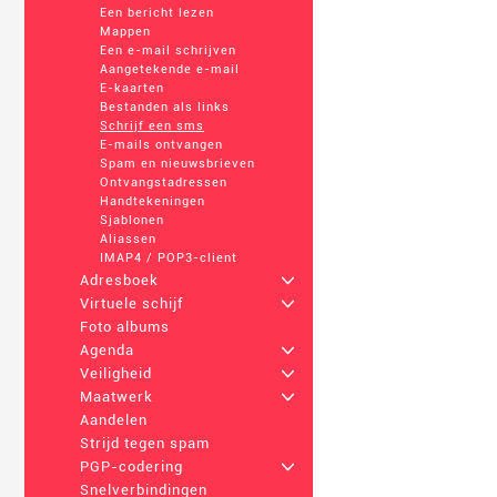
Een bericht lezen
Mappen
Een e-mail schrijven
Aangetekende e-mail
E-kaarten
Bestanden als links
Schrijf een sms
E-mails ontvangen
Spam en nieuwsbrieven
Ontvangstadressen
Handtekeningen
Sjablonen
Aliassen
IMAP4 / POP3-client
Adresboek
+
Virtuele schijf
+
Foto albums
Agenda
+
Veiligheid
+
Maatwerk
+
Aandelen
Strijd tegen spam
PGP-codering
+
Snelverbindingen