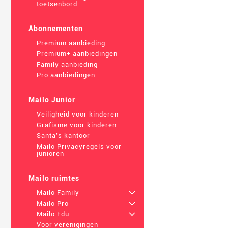
toetsenbord
Abonnementen
Premium aanbieding
Premium+ aanbiedingen
Family aanbieding
Pro aanbiedingen
Mailo Junior
Veiligheid voor kinderen
Grafisme voor kinderen
Santa's kantoor
Mailo Privacyregels voor
junioren
Mailo ruimtes
Mailo Family
+
Mailo Pro
+
Mailo Edu
+
Voor verenigingen