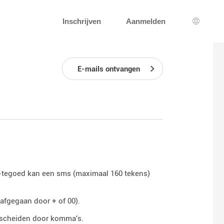
Inschrijven
Aanmelden
Taal sel
E-mails ontvangen
s-tegoed kan een sms (maximaal 160 tekens)
afgegaan door + of 00).
 scheiden door komma's.