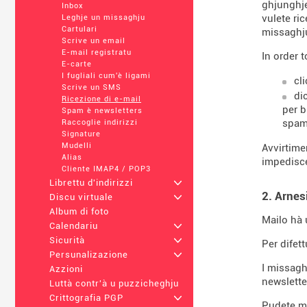
ghjunghje
Inbox
vulete ri
Leghje un missaghju
Cartulari
missaghj
Scrive un email
E-mail registratu
In order 
E-carte
I fugliali cum'è ligami
cl
Scrive un SMS
di
Ricezione di e-mail
per b
Spam è newsletters
spam
Raccoglie indirizzi
Signature
Mudelli
Avvirtimen
Alias
impedisce
Cliente IMAP4 / POP3
Librettu d'indirizzi
+
2. Arnes
Discu virtuale
+
Album di foto
Mailo hà 
Calendariu
+
Sicurità
+
Per difett
Persunalizazione
+
I missagh
Azzioni
newslette
Luttà contr'à u puzzicheghju
Crittografia PGP
+
Pudete mu