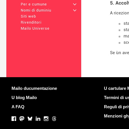
5. Accol
Per e cumune
+
Nomi di duminiu
+
A ricezion
Siti web
Rivenditori
st
Mailo Universe
st
ma
sc
Se ùn ave
Più infurmazione
Ligami utili
Mailo ducumentazione
U cartulare 
U blog Mailo
Termini di u
A FAQ
Reguli di pr
Rete suciale
Menzioni ghj
Facebook
Mastodon
Bluesky
LinkedIn
Instagram
Threads