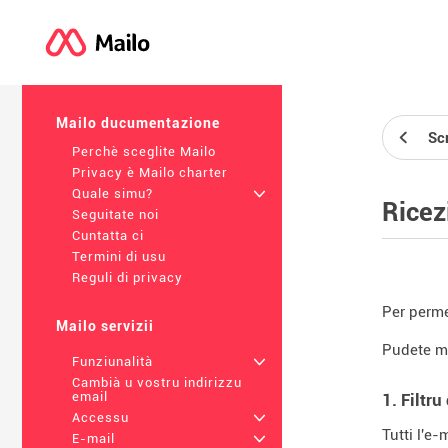
Mailo ducumentazione
Sc
Perchè sceglite Mailo
Privacy è Mailo charter
Quale simu?
+
Ricez
Seguitate noi
Cuntatta ci
Termini di usu
Reguli di privacy
Per perme
Mailo servizii
Pudete mu
Funziunalità
+
Cambià u vostru indirizzu
email
1. Filtru
Accessu
+
Tutti l'e
E-mail
+