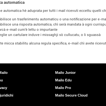
ta automatica
e automatica hè aduprata per tutti i mail ricevuti eccettu quelli ch
abilisce un trasferimentu automaticu o una notificazione per e-mai
abilisce una risposta automatica, chì serà mandata à ogni curris
rcà e-mail cum'è lettu o impurtante
eglie un cartulare induve i missaghji sò cullucatu, o li sguassà
te micca stabilitu alcuna regula specifica, e-mail chì avete ricevu
Scopre Mailo
Mailo
Mailo Junior
su
Mailo Edu
ivacy
Mailo Pro
uridichi
Mailo Secure Cloud