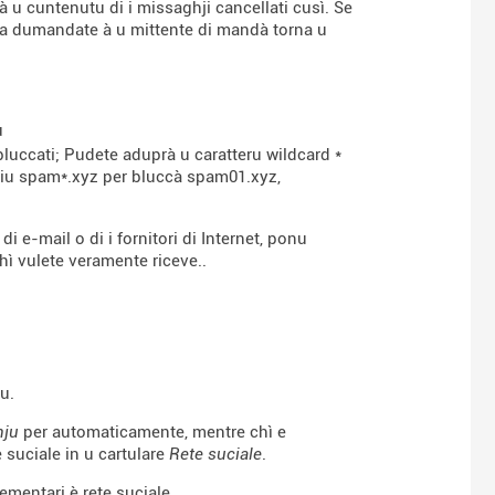
 u cuntenutu di i missaghji cancellati cusì. Se
lora dumandate à u mittente di mandà torna u
u
bluccati; Pudete aduprà u caratteru wildcard *
mpiu spam*.xyz per bluccà spam01.xyz,
di e-mail o di i fornitori di Internet, ponu
hì vulete veramente riceve..
u.
hju
per automaticamente, mentre chì e
e suciale in u cartulare
Rete suciale
.
mentari è rete suciale.