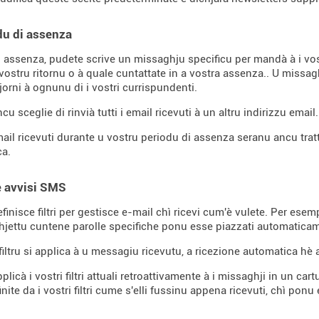
du di assenza
i assenza, pudete scrive un missaghju specificu per mandà à i vos
 vostru ritornu o à quale cuntattate in a vostra assenza.. U miss
jorni à ognunu di i vostri currispundenti.
u sceglie di rinvià tutti i email ricevuti à un altru indirizzu email.
mail ricevuti durante u vostru periodu di assenza seranu ancu trattat
ca.
 è avvisi SMS
finisce filtri per gestisce e-mail chì ricevi cum'è vulete. Per esem
hjettu cuntene parolle specifiche ponu esse piazzati automaticam
filtru si applica à u messagiu ricevutu, a ricezione automatica hè 
licà i vostri filtri attuali retroattivamente à i missaghji in un c
nite da i vostri filtri cume s'elli fussinu appena ricevuti, chì ponu 