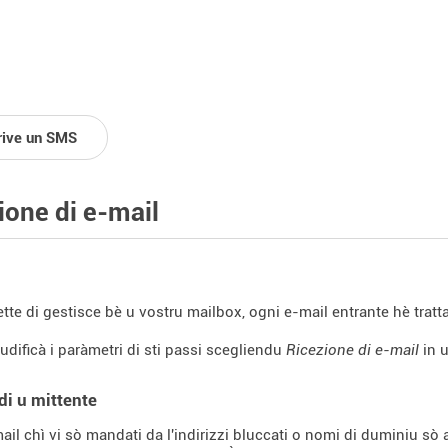
rive un SMS
ione di e-mail
tte di gestisce bè u vostru mailbox, ogni e-mail entrante hè tratt
dificà i paràmetri di sti passi scegliendu
Ricezione di e-mail
in 
 di u mittente
-mail chì vi sò mandati da l'indirizzi bluccati o nomi di duminiu sò