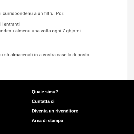
ì currispondenu à un filtru. Poi:
l entranti
pundenu almenu una volta ogni 7 ghjorni
tu sò almacenati in a vostra casella di posta.
Più infurmazione nantu à Mailo
Quale simu?
Cuntatta ci
Diventa un rivenditore
Area di stampa