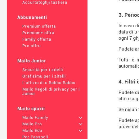
Accurtatoghji tastiera
3. Perio
Abbunamenti
In casu d
Premium offerta
data di u
Premium+ offru
ogni 7 gh
Family offerta
Pro offru
Pudete anc
Tutti i e-
Mailo Junior
automati
Securità per i zitelli
Grafisimu per i zitelli
4. Filtri
L'uffiziu di u Babbu Babbu
Mailo Regoli di privacy per i
Pudete de
Junior
chì u sug
Mailo spazii
Se nisun 
Mailo Family
+
Pudete app
Mailo Pro
+
prove defi
Mailo Edu
+
Per l'associi