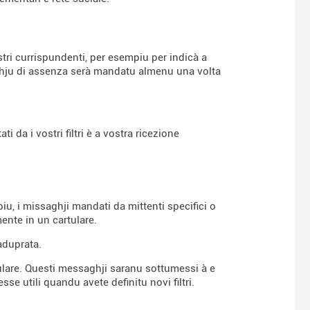
tri currispundenti, per esempiu per indicà a
aghju di assenza serà mandatu almenu una volta
i da i vostri filtri è a vostra ricezione
piu, i missaghji mandati da mittenti specifici o
ente in un cartulare.
aduprata.
artulare. Questi messaghji saranu sottumessi à e
esse utili quandu avete definitu novi filtri.