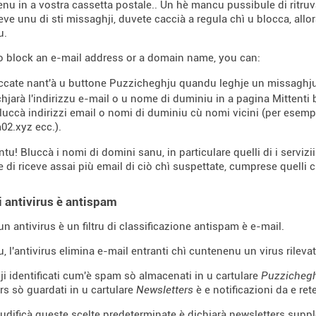
nu in a vostra cassetta postale.. Ùn hè mancu pussibule di ritruvà
ceve unu di sti missaghji, duvete caccià a regula chì u blocca, al
u.
to block an e-mail address or a domain name, you can:
iccate nant'à u buttone Puzzicheghju quandu leghje un missaghj
chjarà l'indirizzu e-mail o u nome di duminiu in a pagina Mittenti 
luccà indirizzi email o nomi di duminiu cù nomi vicini (per ese
02.xyz ecc.).
tu! Bluccà i nomi di domini sanu, in particulare quelli di i servizii 
 di riceve assai più email di ciò chì suspettate, cumprese quelli c
i antivirus è antispam
un antivirus è un filtru di classificazione antispam è e-mail.
u, l'antivirus elimina e-mail entranti chì cuntenenu un virus rilevat
ji identificati cum'è spam sò almacenati in u cartulare
Puzzicheg
rs sò guardati in u cartulare
Newsletters
è e notificazioni da e ret
dificà queste scelte predeterminate è dichjarà newsletters supple