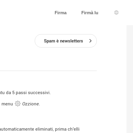
Firma
Firmà lu
Selezzio
Spam è newsletters
atu da 5 passi successivi.
u menu
Ozzione
.
 automaticamente eliminati, prima ch'elli