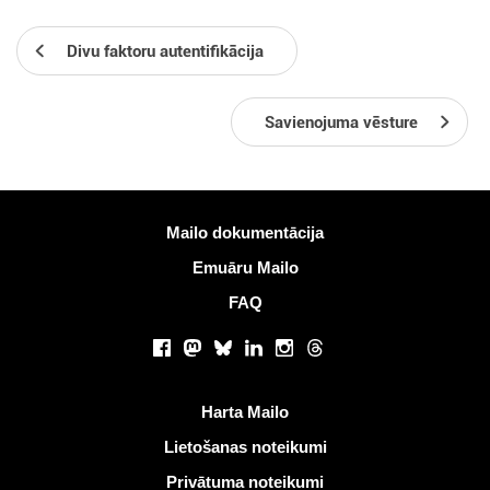
Divu faktoru autentifikācija
Savienojuma vēsture
Vairāk informācijas
Mailo dokumentācija
Emuāru Mailo
FAQ
Sociālie tīkli
Facebook
Mastodon
Bluesky
LinkedIn
Instagram
Threads
Noderīgas saites
Harta Mailo
Lietošanas noteikumi
Privātuma noteikumi