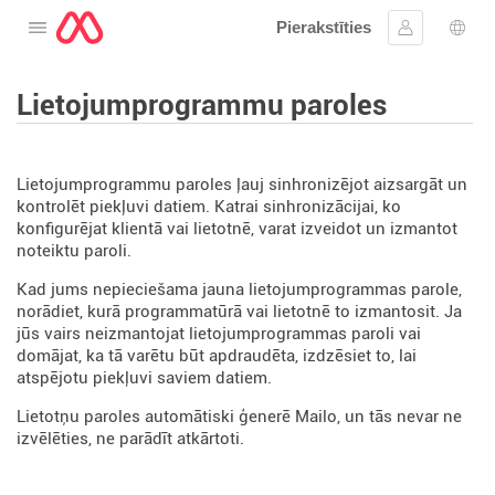
Pierakstīties
Atveriet izvēlni
Ielogoties
Valo
Lietojumprogrammu paroles
Lietojumprogrammu paroles ļauj sinhronizējot aizsargāt un
kontrolēt piekļuvi datiem. Katrai sinhronizācijai, ko
konfigurējat klientā vai lietotnē, varat izveidot un izmantot
noteiktu paroli.
Kad jums nepieciešama jauna lietojumprogrammas parole,
norādiet, kurā programmatūrā vai lietotnē to izmantosit. Ja
jūs vairs neizmantojat lietojumprogrammas paroli vai
domājat, ka tā varētu būt apdraudēta, izdzēsiet to, lai
atspējotu piekļuvi saviem datiem.
Lietotņu paroles automātiski ģenerē Mailo, un tās nevar ne
izvēlēties, ne parādīt atkārtoti.