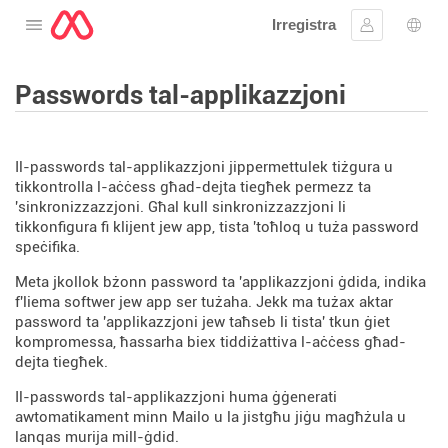
Irregistra
Tiftaħ il-menu
Sinjal
Għaż
Passwords tal-applikazzjoni
Il-passwords tal-applikazzjoni jippermettulek tiżgura u
tikkontrolla l-aċċess għad-dejta tiegħek permezz ta
'sinkronizzazzjoni. Għal kull sinkronizzazzjoni li
tikkonfigura fi klijent jew app, tista 'toħloq u tuża password
speċifika.
Meta jkollok bżonn password ta 'applikazzjoni ġdida, indika
f'liema softwer jew app ser tużaha. Jekk ma tużax aktar
password ta 'applikazzjoni jew taħseb li tista' tkun ġiet
kompromessa, ħassarha biex tiddiżattiva l-aċċess għad-
dejta tiegħek.
Il-passwords tal-applikazzjoni huma ġġenerati
awtomatikament minn Mailo u la jistgħu jiġu magħżula u
lanqas murija mill-ġdid.