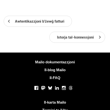
Awtentikazzjoni b'żewġ fatturi
Istorja tal-konnessjoni
Iktar informazzjoni
Mailo dokumentazzjoni
Il-blog Mailo
Il-FAQ
Netwerks soċjali
Facebook
Mastodon
Bluesky
LinkedIn
Instagram
Threads
Links utli
Il-karta Mailo