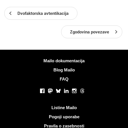
Dvofaktorska avtentikacija
Zgodovina povezave
Več informacij
Mailo dokumentacija
Blog Mailo
FAQ
Socialna omrežja
Facebook
Mastodon
Bluesky
LinkedIn
Instagram
Threads
Koristne povezave
Listine Mailo
Pogoji uporabe
Pravila o zasebnosti