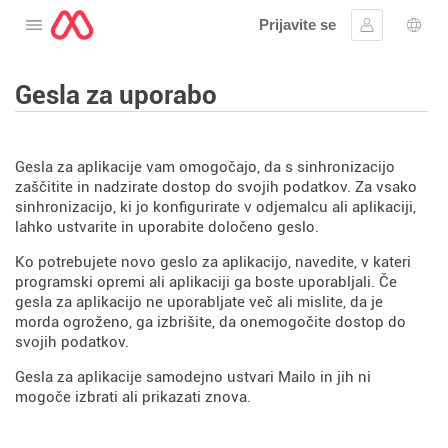
Prijavite se
Odprite meni
Vpis
Izbir
Gesla za uporabo
Gesla za aplikacije vam omogočajo, da s sinhronizacijo
zaščitite in nadzirate dostop do svojih podatkov. Za vsako
sinhronizacijo, ki jo konfigurirate v odjemalcu ali aplikaciji,
lahko ustvarite in uporabite določeno geslo.
Ko potrebujete novo geslo za aplikacijo, navedite, v kateri
programski opremi ali aplikaciji ga boste uporabljali. Če
gesla za aplikacijo ne uporabljate več ali mislite, da je
morda ogroženo, ga izbrišite, da onemogočite dostop do
svojih podatkov.
Gesla za aplikacije samodejno ustvari Mailo in jih ni
mogoče izbrati ali prikazati znova.