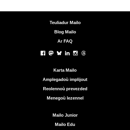
Muioc'h a ditouroù
Teuliadur Mailo
Blog Mailo
Ar FAQ
Rouedadoù sokial |
Facebook
Mastodon
Bluesky
LinkedIn
Instagram
Threads
Liammoù talvoudus
Karta Mailo
Amplegadoù implijout
Reolennoù prevezded
Menegoù lezennel
Dizoloiñ Mailo
Mailo Junior
Mailo Edu