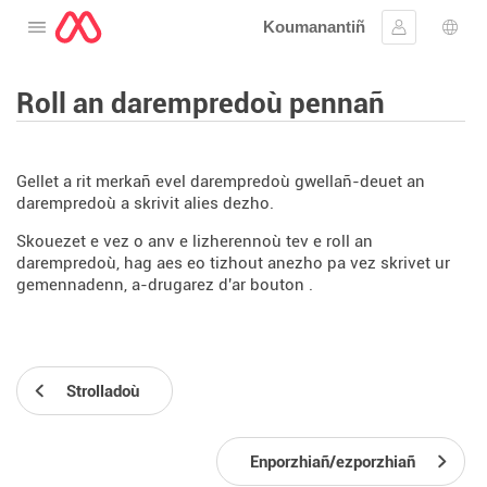
Koumanantiñ
Digeriñ al lañser
Kevreañ
Diba
Roll an darempredoù pennañ
Gellet a rit merkañ evel darempredoù gwellañ-deuet an
darempredoù a skrivit alies dezho.
Skouezet e vez o anv e lizherennoù tev e roll an
darempredoù, hag aes eo tizhout anezho pa vez skrivet ur
gemennadenn, a-drugarez d'ar bouton
.
Strolladoù
Enporzhiañ/ezporzhiañ