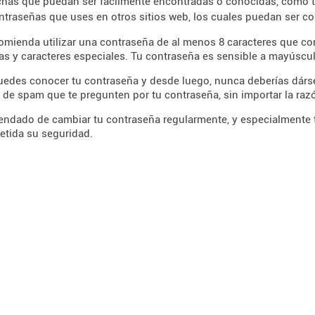
chas que puedan ser fácilmente encontradas o conocidas, como t
ntraseñas que uses en otros sitios web, los cuales puedan ser 
omienda utilizar una contraseña de al menos 8 caracteres que c
s y caracteres especiales. Tu contraseña es sensible a mayúscu
uedes conocer tu contraseña y desde luego, nunca deberías dársel
de spam que te pregunten por tu contraseña, sin importar la ra
endado de cambiar tu contraseña regularmente, y especialmente
tida su seguridad.