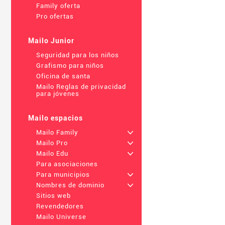
Family oferta
Pro ofertas
Mailo Junior
Seguridad para los niños
Grafismo para niños
Oficina de santa
Mailo Reglas de privacidad
para jóvenes
Mailo espacios
Mailo Family
+
Mailo Pro
+
Mailo Edu
+
Para asociaciones
Para municipios
+
Nombres de dominio
+
Sitios web
Revendedores
Mailo Universe