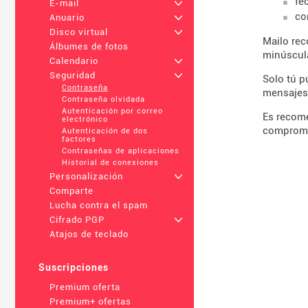
fe
E-mail
+
co
Anuario
+
Disco virtual
+
Mailo rec
Álbumes de fotos
minúscula
Calendario
+
Seguridad
+
Solo tú p
Contraseña
mensajes 
Contraseña olvidada
Autenticación por correo
Es recom
electrónico
comprome
Autenticación de dos
factores
Contraseñas de aplicaciones
Historial de conexiones
Personalización
+
Comparte
Lucha contra el spam
Cifrado PGP
+
Atajos de teclado
Suscripciones
Premium oferta
Premium+ ofertas