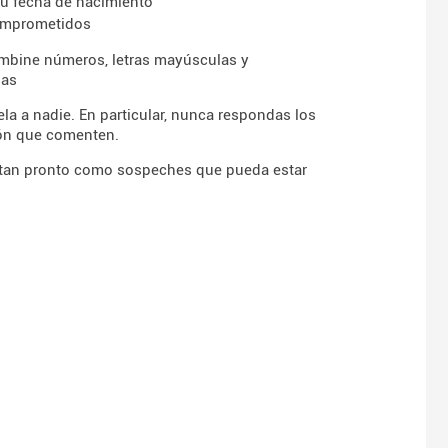
u fecha de nacimiento
comprometidos
ombine números, letras mayúsculas y
las
a a nadie. En particular, nunca respondas los
zón que comenten.
 tan pronto como sospeches que pueda estar