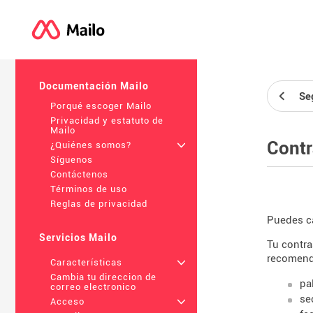
Documentación Mailo
Se
Porqué escoger Mailo
Privacidad y estatuto de
Mailo
Cont
¿Quiénes somos?
+
Síguenos
Contáctenos
Términos de uso
Reglas de privacidad
Puedes ca
Servicios Mailo
Tu contra
recomend
Características
+
Cambia tu direccion de
pa
correo electronico
se
Acceso
+