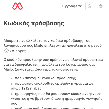
Εγγραφείτε
Ανοίξτε το μενού
Συνδεθείτε
Επι
Κωδικός πρόσβασης
Μπορείτε να αλλάξετε τον κωδικό πρόσβασης του
λογαριασμού σας Mailo επιλέγοντας
Ασφάλεια
στο μενού
Επιλογές
.
Ο κωδικός πρόσβασής σας πρέπει να επιλεγεί προσεκτικά
για να διασφαλιστεί η ασφάλεια του λογαριασμού σας
Mailo. Συνιστάται ιδιαίτερα να αποφεύγετε:
πολύ σύντομοι κωδικοί πρόσβασης
προφανείς ακολουθίες αριθμών ή γραμμάτων,
όπως 1212 ή abab
ημερομηνίες που θα μπορούσαν εύκολα να γίνουν
γνωστές ή να βρεθούν, όπως η ημερομηνία γέννησής
σας
κωδικούς πρόσβασης που χρησιμοποιείτε σε