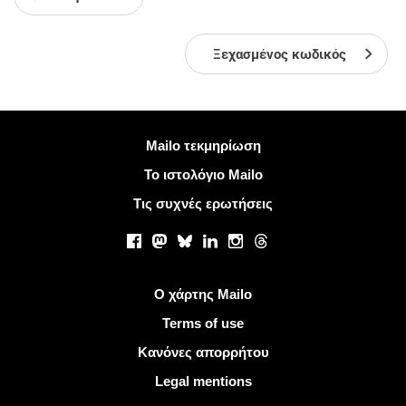
Ξεχασμένος κωδικός
Περισσότερες πληροφορίες
Mailo τεκμηρίωση
Το ιστολόγιο Mailo
Τις συχνές ερωτήσεις
Κοινωνικά δίκτυα
Facebook
Mastodon
Bluesky
LinkedIn
Instagram
Threads
Χρήσιμοι σύνδεσμοι
Ο χάρτης Mailo
Terms of use
Κανόνες απορρήτου
Legal mentions